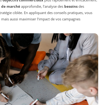
 de marché
approfondie, l’analyse des
besoins
des
atégie ciblée. En appliquant des conseils pratiques, vous
, mais aussi maximiser l’impact de vos campagnes