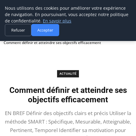
Prospection Pro
Nous utilisons des cookies pour améliorer votre expérience
de navigation. En poursuivant, vous acceptez notre politique
de confidentialité.
En savoir plus
Refuser
Accepter
Accueil
Actualité
Comment définir et atteindre ses objectifs efficacement
ACTUALITÉ
Comment définir et atteindre ses
objectifs efficacement
EN BREF Définir des objectifs clairs et précis Utiliser la
méthode SMART : Spécifique, Mesurable, Atteignable,
Pertinent, Temporel Identifier sa motivation pour