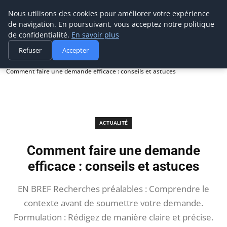
Prospection Pro
Nous utilisons des cookies pour améliorer votre expérience
de navigation. En poursuivant, vous acceptez notre politique
de confidentialité.
En savoir plus
Refuser
Accepter
Accueil
Actualité
Comment faire une demande efficace : conseils et astuces
ACTUALITÉ
Comment faire une demande
efficace : conseils et astuces
EN BREF Recherches préalables : Comprendre le
contexte avant de soumettre votre demande.
Formulation : Rédigez de manière claire et précise.