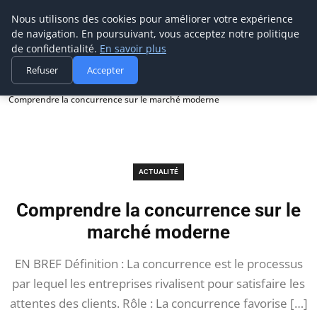
Prospection Pro
Nous utilisons des cookies pour améliorer votre expérience
de navigation. En poursuivant, vous acceptez notre politique
de confidentialité.
En savoir plus
Refuser
Accepter
Accueil
Actualité
Comprendre la concurrence sur le marché moderne
ACTUALITÉ
Comprendre la concurrence sur le
marché moderne
EN BREF Définition : La concurrence est le processus
par lequel les entreprises rivalisent pour satisfaire les
attentes des clients. Rôle : La concurrence favorise […]