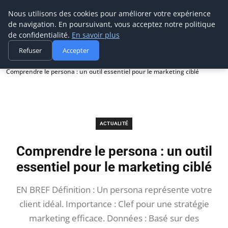
Prospection Pro
Nous utilisons des cookies pour améliorer votre expérience
de navigation. En poursuivant, vous acceptez notre politique
de confidentialité.
En savoir plus
Refuser
Accepter
Accueil
Actualité
Comprendre le persona : un outil essentiel pour le marketing ciblé
ACTUALITÉ
Comprendre le persona : un outil
essentiel pour le marketing ciblé
EN BREF Définition : Un persona représente votre
client idéal. Importance : Clef pour une stratégie
marketing efficace. Données : Basé sur des