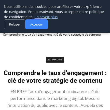
Prospection Pro
Nous utilisons des cookies pour améliorer votre expérience
de navigation. En poursuivant, vous acceptez notre politique
de confidentialité.
En savoir plus
Refuser
Accepter
Accueil
Actualité
Comprendre le taux d’engagement : clé de votre stratégie de contenu
ACTUALITÉ
Comprendre le taux d’engagement :
clé de votre stratégie de contenu
EN BREF Taux d’engagement : indicateur clé de
performance dans le marketing digital. Mesure
l’interaction du public avec le contenu. Au-delà des