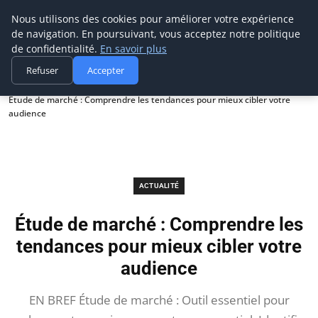
Prospection Pro
Nous utilisons des cookies pour améliorer votre expérience
de navigation. En poursuivant, vous acceptez notre politique
de confidentialité.
En savoir plus
Refuser
Accepter
Accueil
Actualité
Étude de marché : Comprendre les tendances pour mieux cibler votre
audience
ACTUALITÉ
Étude de marché : Comprendre les
tendances pour mieux cibler votre
audience
EN BREF Étude de marché : Outil essentiel pour