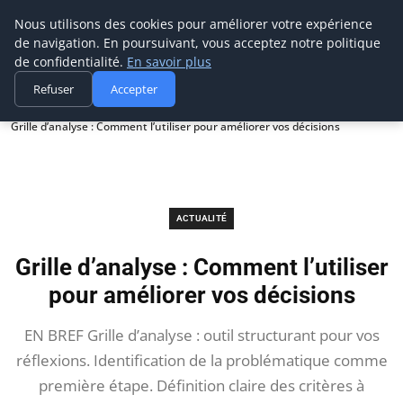
Prospection Pro
Nous utilisons des cookies pour améliorer votre expérience
de navigation. En poursuivant, vous acceptez notre politique
de confidentialité.
En savoir plus
Refuser
Accepter
Accueil
Actualité
Grille d’analyse : Comment l’utiliser pour améliorer vos décisions
ACTUALITÉ
Grille d’analyse : Comment l’utiliser
pour améliorer vos décisions
EN BREF Grille d’analyse : outil structurant pour vos
réflexions. Identification de la problématique comme
première étape. Définition claire des critères à