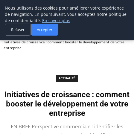
Prospection Pro
Nous utilisons des cookies pour améliorer votre expérience
de navigation. En poursuivant, vous acceptez notre politique
de confidentialité.
En savoir plus
Refuser
Accepter
Accueil
Actualité
Initiatives de croissance : comment booster le développement de votre
entreprise
ACTUALITÉ
Initiatives de croissance : comment
booster le développement de votre
entreprise
EN BREF Perspective commerciale : identifier les