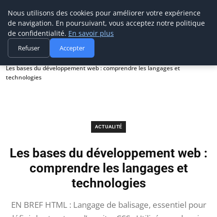
Prospection Pro
Nous utilisons des cookies pour améliorer votre expérience
de navigation. En poursuivant, vous acceptez notre politique
de confidentialité.
En savoir plus
Refuser
Accepter
Accueil
Actualité
Les bases du développement web : comprendre les langages et
technologies
ACTUALITÉ
Les bases du développement web :
comprendre les langages et
technologies
EN BREF HTML : Langage de balisage, essentiel pour