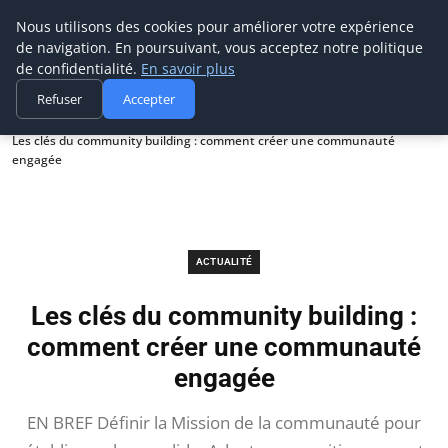
Prospection Pro
Nous utilisons des cookies pour améliorer votre expérience
de navigation. En poursuivant, vous acceptez notre politique
de confidentialité.
En savoir plus
Refuser
Accepter
Accueil
Actualité
Les clés du community building : comment créer une communauté
engagée
ACTUALITÉ
Les clés du community building :
comment créer une communauté
engagée
EN BREF Définir la Mission de la communauté pour