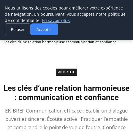
Prospection Pro
Nous utilisons des cookies pour améliorer votre expérience
de navigation. En poursuivant, vous acceptez notre politique
de confidentialité.
En savoir plus
Refuser
Accepter
Accueil
Actualité
Les clés d’une relation harmonieuse : communication et confiance
ACTUALITÉ
Les clés d’une relation harmonieuse
: communication et confiance
EN BREF Communication efficace : Établir un dialogue
ouvert et sincère. Écoute active : Pratiquer l’empathie
et comprendre le point de vue de l’autre. Confiance