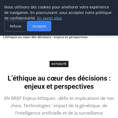
Prospection Pro
Nous utilisons des cookies pour améliorer votre expérience
de navigation. En poursuivant, vous acceptez notre politique
de confidentialité.
En savoir plus
Refuser
Accepter
Accueil
Actualité
L’éthique au cœur des décisions : enjeux et perspectives
ACTUALITÉ
L’éthique au cœur des décisions :
enjeux et perspectives
EN BREF Enjeux éthiques : défis et implications de nos
choix. Technologies : impact de la génétique, de
l’intelligence artificielle et de la surveillance