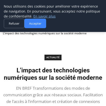
Prospection Pro
Nous utilisons des cookies pour améliorer votre expérience
de navigation. En poursuivant, vous acceptez notre politique
de confidentialité.
En savoir plus
Refuser
Accepter
Accueil
Actualité
L’impact des technologies numériques sur la société moderne
ACTUALITÉ
L’impact des technologies
numériques sur la société moderne
EN BREF Transformations des modes de
communication grâce aux réseaux sociaux. Facilitation
de l’accès à l’information et création de connexions