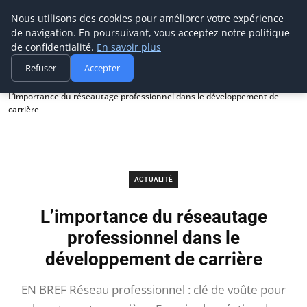
Prospection Pro
Nous utilisons des cookies pour améliorer votre expérience
de navigation. En poursuivant, vous acceptez notre politique
de confidentialité.
En savoir plus
Refuser
Accepter
Accueil
Actualité
L’importance du réseautage professionnel dans le développement de
carrière
ACTUALITÉ
L’importance du réseautage
professionnel dans le
développement de carrière
EN BREF Réseau professionnel : clé de voûte pour