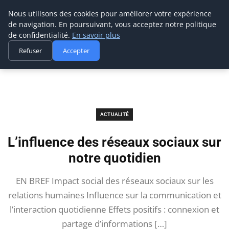
Prospection Pro
Nous utilisons des cookies pour améliorer votre expérience
de navigation. En poursuivant, vous acceptez notre politique
de confidentialité.
En savoir plus
Refuser
Accepter
Accueil
Actualité
L’influence des réseaux sociaux sur notre quotidien
ACTUALITÉ
L’influence des réseaux sociaux sur
notre quotidien
EN BREF Impact social des réseaux sociaux sur les
relations humaines Influence sur la communication et
l’interaction quotidienne Effets positifs : connexion et
partage d’informations […]