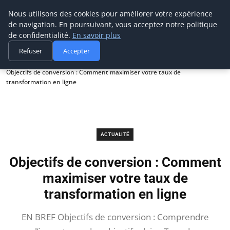
Prospection Pro
Nous utilisons des cookies pour améliorer votre expérience
de navigation. En poursuivant, vous acceptez notre politique
de confidentialité.
En savoir plus
Refuser
Accepter
Accueil
Actualité
Objectifs de conversion : Comment maximiser votre taux de
transformation en ligne
ACTUALITÉ
Objectifs de conversion : Comment
maximiser votre taux de
transformation en ligne
EN BREF Objectifs de conversion : Comprendre