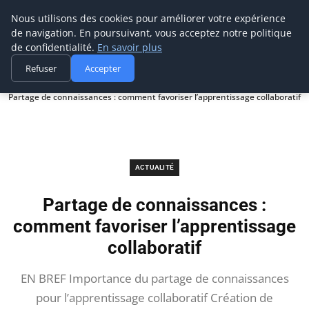
Prospection Pro
Nous utilisons des cookies pour améliorer votre expérience
de navigation. En poursuivant, vous acceptez notre politique
de confidentialité.
En savoir plus
Refuser
Accepter
Accueil
Actualité
Partage de connaissances : comment favoriser l’apprentissage collaboratif
ACTUALITÉ
Partage de connaissances :
comment favoriser l’apprentissage
collaboratif
EN BREF Importance du partage de connaissances
pour l’apprentissage collaboratif Création de