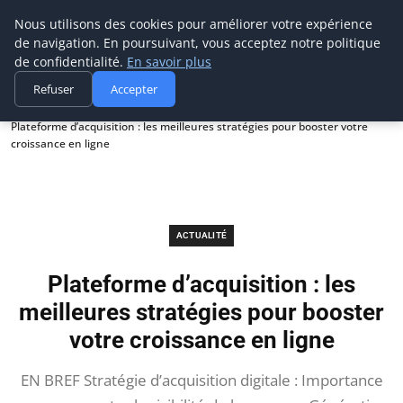
Prospection Pro
Nous utilisons des cookies pour améliorer votre expérience
de navigation. En poursuivant, vous acceptez notre politique
de confidentialité.
En savoir plus
Refuser
Accepter
Accueil
Actualité
Plateforme d’acquisition : les meilleures stratégies pour booster votre
croissance en ligne
ACTUALITÉ
Plateforme d’acquisition : les
meilleures stratégies pour booster
votre croissance en ligne
EN BREF Stratégie d’acquisition digitale : Importance