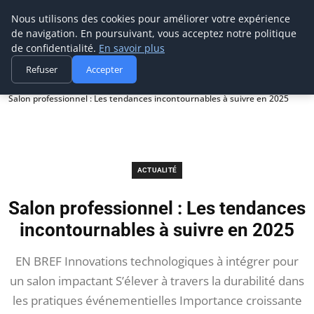
Prospection Pro
Nous utilisons des cookies pour améliorer votre expérience
de navigation. En poursuivant, vous acceptez notre politique
de confidentialité.
En savoir plus
Refuser
Accepter
Accueil
Actualité
Salon professionnel : Les tendances incontournables à suivre en 2025
ACTUALITÉ
Salon professionnel : Les tendances
incontournables à suivre en 2025
EN BREF Innovations technologiques à intégrer pour
un salon impactant S’élever à travers la durabilité dans
les pratiques événementielles Importance croissante