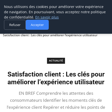
Prospection Pro
Nous utilisons des cookies pour améliorer votre expérience
de navigation. En poursuivant, vous acceptez notre politique
de confidentialité.
En savoir plus
Refuser
Accepter
Accueil
Actualité
Satisfaction client : Les clés pour améliorer l’expérience utilisateur
ACTUALITÉ
Satisfaction client : Les clés pour
améliorer l’expérience utilisateur
EN BREF Comprendre les attentes des
consommateurs Identifier les moments clés de
l’expérience client Repérer et réduire les points de