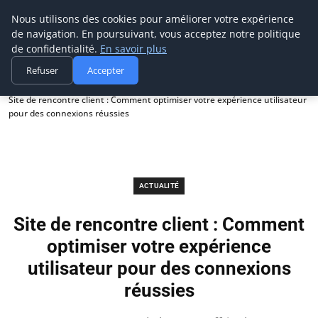
Prospection Pro
Nous utilisons des cookies pour améliorer votre expérience
de navigation. En poursuivant, vous acceptez notre politique
de confidentialité.
En savoir plus
Refuser
Accepter
Accueil
Actualité
Site de rencontre client : Comment optimiser votre expérience utilisateur
pour des connexions réussies
ACTUALITÉ
Site de rencontre client : Comment
optimiser votre expérience
utilisateur pour des connexions
réussies