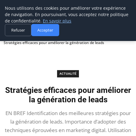
Prospection Pro
Nous utilisons des cookies pour améliorer votre expérience
de navigation. En poursuivant, vous acceptez notre politique
de confidentialité.
En savoir plus
Refuser
Accepter
Accueil
Actualité
Stratégies efficaces pour améliorer la génération de leads
ACTUALITÉ
Stratégies efficaces pour améliorer
la génération de leads
EN BREF Identification des meilleures stratégies pour
la génération de leads. Importance d’adopter des
techniques éprouvées en marketing digital. Utilisation