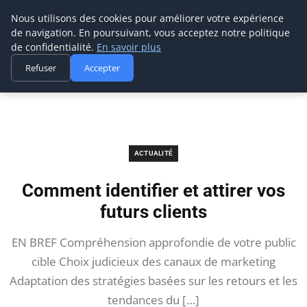
Prospection Pro
Nous utilisons des cookies pour améliorer votre expérience
de navigation. En poursuivant, vous acceptez notre politique
de confidentialité.
En savoir plus
Refuser
Accepter
Accueil
Actualité
Comment identifier et attirer vos futurs clients
ACTUALITÉ
Comment identifier et attirer vos
futurs clients
EN BREF Compréhension approfondie de votre public
cible Choix judicieux des canaux de marketing
Adaptation des stratégies basées sur les retours et les
tendances du […]