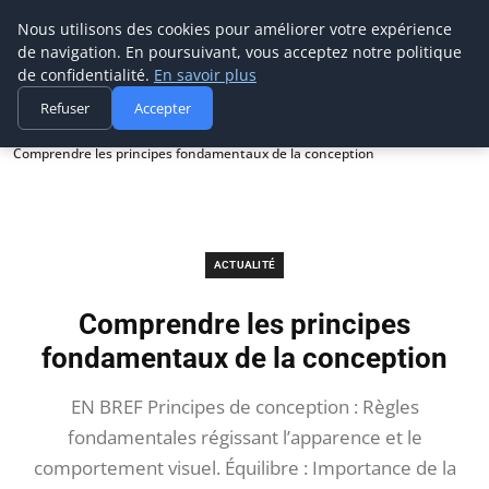
Prospection Pro
Nous utilisons des cookies pour améliorer votre expérience
de navigation. En poursuivant, vous acceptez notre politique
de confidentialité.
En savoir plus
Refuser
Accepter
Accueil
Actualité
Comprendre les principes fondamentaux de la conception
ACTUALITÉ
Comprendre les principes
fondamentaux de la conception
EN BREF Principes de conception : Règles
fondamentales régissant l’apparence et le
comportement visuel. Équilibre : Importance de la