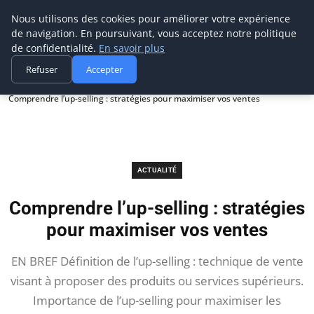
Prospection Pro
Nous utilisons des cookies pour améliorer votre expérience
de navigation. En poursuivant, vous acceptez notre politique
de confidentialité.
En savoir plus
Refuser
Accepter
Accueil
Actualité
Comprendre l’up-selling : stratégies pour maximiser vos ventes
ACTUALITÉ
Comprendre l’up-selling : stratégies
pour maximiser vos ventes
EN BREF Définition de l’up-selling : technique de vente
visant à proposer des produits ou services supérieurs.
Importance de l’up-selling pour maximiser les