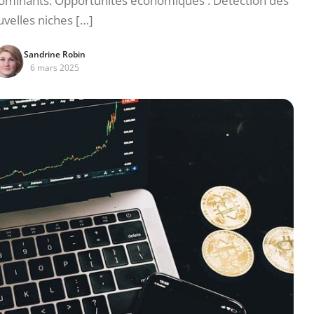
 dominants. Opportunités économiques : Détection des
velles niches […]
Sandrine Robin
6 mars 2025