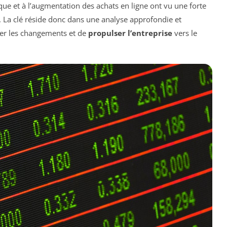
ique et à l’augmentation des achats en ligne ont vu une forte
 La clé réside donc dans une analyse approfondie et
per les changements et de
propulser l’entreprise
vers le