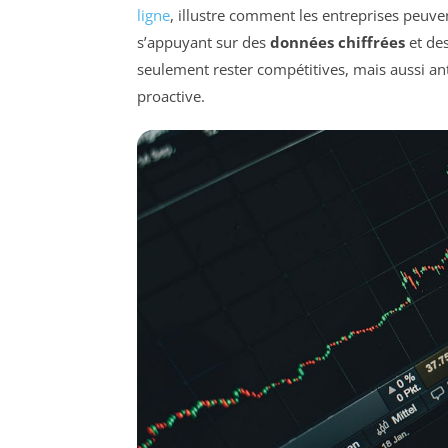
ligne
, illustre comment les entreprises peuve
s’appuyant sur des
données chiffrées
et des
seulement rester compétitives, mais aussi ant
proactive.