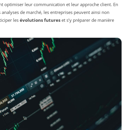
nt optimiser leur communication et leur approche client. En
 analyses de marché, les entreprises peuvent ainsi non
iciper les
évolutions futures
et s’y préparer de manière