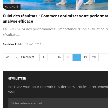
ACTUALITÉ
Suivi des résultats : Comment optimiser votre performa
analyse efficace
EN BREF Suivi des performances : Importance d’une évaluation r
résultats…
Sandrine Robin
10 août 2025
Précédent
1
...
16
17
18
19
20
...
NEWSLETTER
Inscrivez-vous pour recevoir nos derniers articles directement
mail.