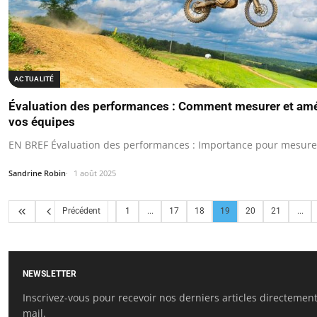
ACTUALITÉ
Évaluation des performances : Comment mesurer et améli
vos équipes
EN BREF Évaluation des performances : Importance pour mesurer l
Sandrine Robin
1 août 2025
Précédent
1
...
17
18
19
20
21
...
NEWSLETTER
Inscrivez-vous pour recevoir nos derniers articles directement
mail.