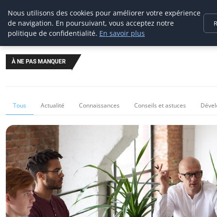
Prospection Pro
Nous utilisons des cookies pour améliorer votre expérience
de navigation. En poursuivant, vous acceptez notre
R
politique de confidentialité.
En savoir plus
À NE PAS MANQUER
Tous
Actualité
Connaissances
Conseils et astuces
Dével