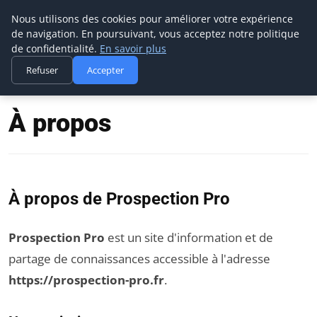
Prospection Pro
Nous utilisons des cookies pour améliorer votre expérience
de navigation. En poursuivant, vous acceptez notre politique
de confidentialité.
En savoir plus
Refuser
Accepter
Accueil
À propos
À propos
À propos de Prospection Pro
Prospection Pro
est un site d'information et de
partage de connaissances accessible à l'adresse
https://prospection-pro.fr
.