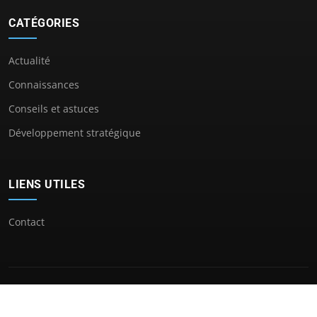
CATÉGORIES
Actualité
Connaissances
Conseils et astuces
Développement stratégique
LIENS UTILES
Contact
© 2026 Prospection Pro. Tous droits réservés.
À propos
Mentions légales
Confidentialité
Plan du site