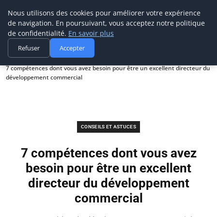
Prospection Pro
Nous utilisons des cookies pour améliorer votre expérience
de navigation. En poursuivant, vous acceptez notre politique
de confidentialité.
En savoir plus
Refuser
Accepter
Accueil
Conseils et astuces
7 compétences dont vous avez besoin pour être un excellent directeur du
développement commercial
CONSEILS ET ASTUCES
7 compétences dont vous avez
besoin pour être un excellent
directeur du développement
commercial