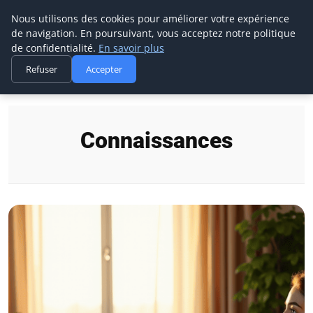
Prospection Pro
Nous utilisons des cookies pour améliorer votre expérience
de navigation. En poursuivant, vous acceptez notre politique
de confidentialité.
En savoir plus
Refuser
Accepter
Accueil
Connaissances
Connaissances