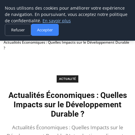
Prospection Pro
Nous utilisons des cookies pour améliorer votre expérience
de navigation. En poursuivant, vous acceptez notre politique
de confidentialité.
En savoir plus
Refuser
Accepter
Accueil
Actualité
Actualités Économiques : Quelles Impacts sur le Développement Durable
?
ACTUALITÉ
Actualités Économiques : Quelles
Impacts sur le Développement
Durable ?
Actualités Économiques : Quelles Impacts sur le