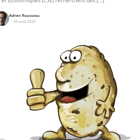
x et Économiques (CSE) recherchent des […]
Adrien Rousseau
28 août 2025