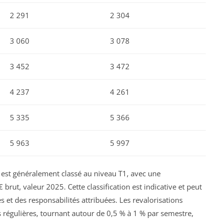
2 291
2 304
3 060
3 078
3 452
3 472
4 237
4 261
5 335
5 366
5 963
5 997
nt est généralement classé au niveau T1, avec une
ut, valeur 2025. Cette classification est indicative et peut
s et des responsabilités attribuées. Les revalorisations
is régulières, tournant autour de 0,5 % à 1 % par semestre,