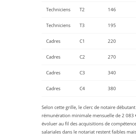
Techniciens
T2
146
Techniciens
T3
195
Cadres
C1
220
Cadres
C2
270
Cadres
C3
340
Cadres
C4
380
Selon cette grille, le clerc de notaire débuta
rémunération minimale mensuelle de 2 083 € br
évoluer au fil des acquisitions de compétence
salariales dans le notariat restent faibles ma