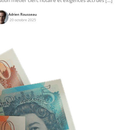
lution métier clerc notaire et exigences accrues […]
Adrien Rousseau
20 octobre 2025