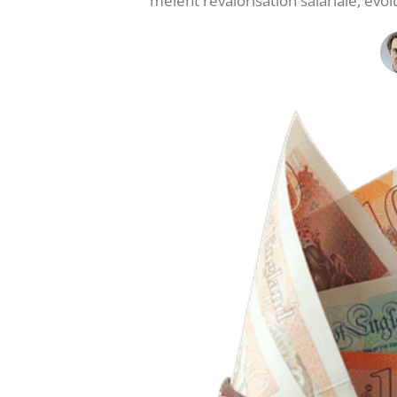
mêlent revalorisation salariale, évo