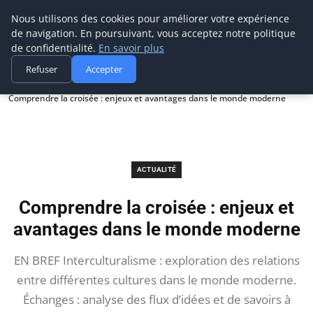
Prospection Pro
Nous utilisons des cookies pour améliorer votre expérience
de navigation. En poursuivant, vous acceptez notre politique
de confidentialité.
En savoir plus
Refuser
Accepter
Accueil
Actualité
Comprendre la croisée : enjeux et avantages dans le monde moderne
ACTUALITÉ
Comprendre la croisée : enjeux et
avantages dans le monde moderne
EN BREF Interculturalisme : exploration des relations
entre différentes cultures dans le monde moderne.
Échanges : analyse des flux d’idées et de savoirs à