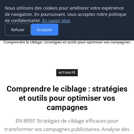
Prospection Pro
Nous utilisons des cookies pour améliorer votre expérience
de navigation. En poursuivant, vous acceptez notre politique
de confidentialité.
En savoir plus
Refuser
Accepter
Accueil
Actualité
Comprendre le ciblage : stratégies et outils pour optimiser vos campagnes
ACTUALITÉ
Comprendre le ciblage : stratégies
et outils pour optimiser vos
campagnes
EN BREF Stratégies de ciblage efficaces pour
transformer vos campagnes publicitaires. Analyse des