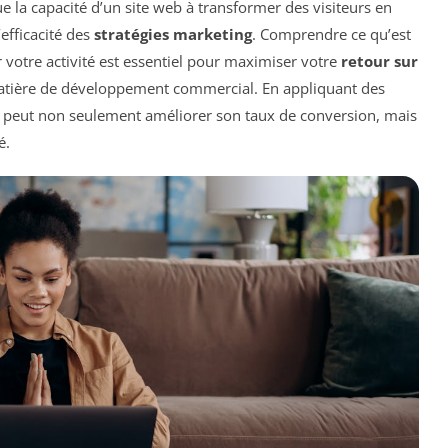
ue la capacité d’un site web à transformer des visiteurs en
’efficacité des
stratégies marketing
. Comprendre ce qu’est
r votre activité est essentiel pour maximiser votre
retour sur
matière de développement commercial. En appliquant des
e peut non seulement améliorer son taux de conversion, mais
é.