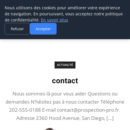
Prospection Pro
Nous utilisons des cookies pour améliorer votre expérience
de navigation. En poursuivant, vous acceptez notre politique
de confidentialité.
En savoir plus
Refuser
Accepter
Accueil
Actualité
contact
ACTUALITÉ
contact
Nous sommes là pour vous aider Questions ou
demandes N’hésitez pas à nous contacter Téléphone
202-555-0188 E-mail
contact@prospection-pro.fr
Adresse 2360 Hood Avenue, San Diego, […]