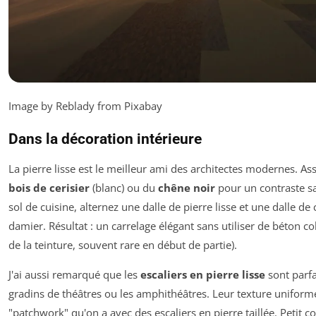
Image by Reblady from Pixabay
Dans la décoration intérieure
La pierre lisse est le meilleur ami des architectes modernes. As
bois de cerisier
(blanc) ou du
chêne noir
pour un contraste sa
sol de cuisine, alternez une dalle de pierre lisse et une dalle de
damier. Résultat : un carrelage élégant sans utiliser de béton co
de la teinture, souvent rare en début de partie).
J'ai aussi remarqué que les
escaliers en pierre lisse
sont parfa
gradins de théâtres ou les amphithéâtres. Leur texture uniforme 
"patchwork" qu'on a avec des escaliers en pierre taillée. Petit con