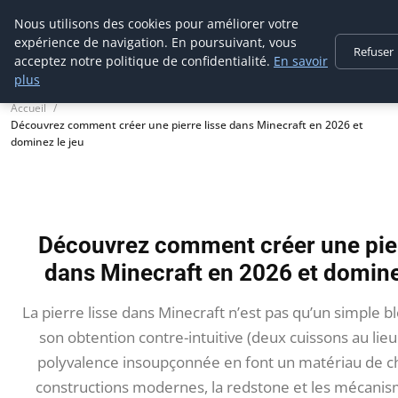
Prospection Pro
Nous utilisons des cookies pour améliorer votre
expérience de navigation. En poursuivant, vous
Refuser
acceptez notre politique de confidentialité.
En savoir
plus
Accueil
Découvrez comment créer une pierre lisse dans Minecraft en 2026 et
dominez le jeu
Découvrez comment créer une pier
dans Minecraft en 2026 et domine
La pierre lisse dans Minecraft n’est pas qu’un simple bl
son obtention contre-intuitive (deux cuissons au lieu
polyvalence insoupçonnée en font un matériau de ch
constructions modernes, la redstone et les mécanis