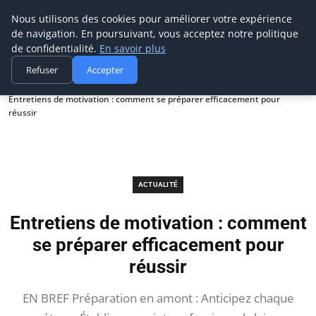
Prospection Pro
Nous utilisons des cookies pour améliorer votre expérience
de navigation. En poursuivant, vous acceptez notre politique
de confidentialité.
En savoir plus
Refuser
Accepter
Accueil
Actualité
Entretiens de motivation : comment se préparer efficacement pour
réussir
ACTUALITÉ
Entretiens de motivation : comment
se préparer efficacement pour
réussir
EN BREF Préparation en amont : Anticipez chaque