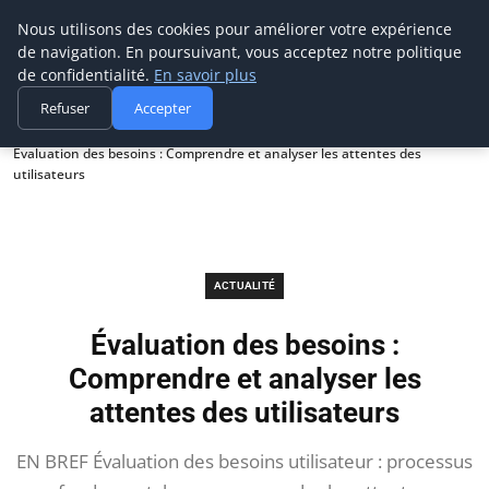
Prospection Pro
Nous utilisons des cookies pour améliorer votre expérience
de navigation. En poursuivant, vous acceptez notre politique
de confidentialité.
En savoir plus
Refuser
Accepter
Accueil
Actualité
Évaluation des besoins : Comprendre et analyser les attentes des
utilisateurs
ACTUALITÉ
Évaluation des besoins :
Comprendre et analyser les
attentes des utilisateurs
EN BREF Évaluation des besoins utilisateur : processus