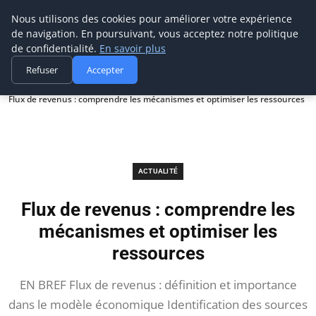
Prospection Pro
Nous utilisons des cookies pour améliorer votre expérience
de navigation. En poursuivant, vous acceptez notre politique
de confidentialité.
En savoir plus
Refuser
Accepter
Accueil
Actualité
Flux de revenus : comprendre les mécanismes et optimiser les ressources
ACTUALITÉ
Flux de revenus : comprendre les
mécanismes et optimiser les
ressources
EN BREF Flux de revenus : définition et importance
dans le modèle économique Identification des sources