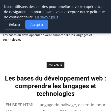
Prospection Pro
Nous utilisons des cookies pour améliorer votre expérience
de navigation. En poursuivant, vous acceptez notre politique
de confidentialité.
En savoir plus
Refuser
Accepter
Accueil
Actualité
Les bases du développement web : comprendre les langages et
technologies
ACTUALITÉ
Les bases du développement web :
comprendre les langages et
technologies
EN BREF HTML : Langage de balisage, essentiel pour