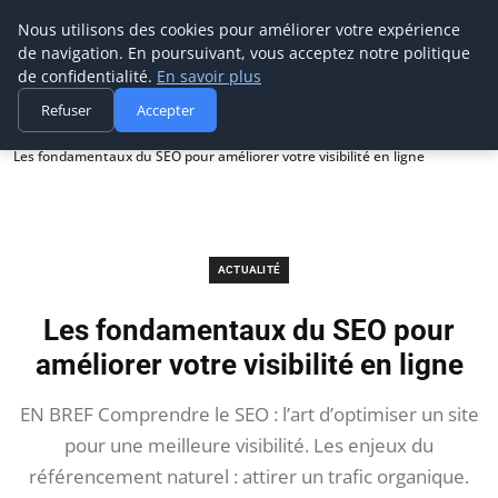
Prospection Pro
Nous utilisons des cookies pour améliorer votre expérience
de navigation. En poursuivant, vous acceptez notre politique
de confidentialité.
En savoir plus
Refuser
Accepter
Accueil
Actualité
Les fondamentaux du SEO pour améliorer votre visibilité en ligne
ACTUALITÉ
Les fondamentaux du SEO pour
améliorer votre visibilité en ligne
EN BREF Comprendre le SEO : l’art d’optimiser un site
pour une meilleure visibilité. Les enjeux du
référencement naturel : attirer un trafic organique.