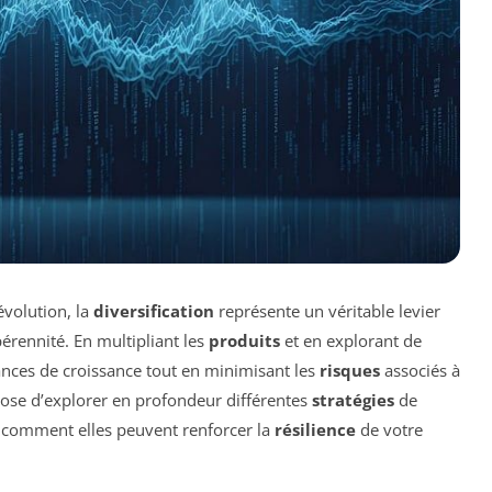
volution, la
diversification
représente un véritable levier
pérennité. En multipliant les
produits
et en explorant de
nces de croissance tout en minimisant les
risques
associés à
ropose d’explorer en profondeur différentes
stratégies
de
et comment elles peuvent renforcer la
résilience
de votre