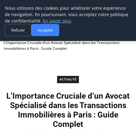
Prospection Pro
Nous utilisons des cookies pour améliorer votre expérience
de navigation. En poursuivant, vous acceptez notre politique
de confidentialité.
En savoir plus
Refuser
Accepter
Accueil
Actualité
L’Importance Cruciale d’un Avocat Spécialisé dans les Transactions
Immobilières à Paris : Guide Complet
ACTUALITÉ
L’Importance Cruciale d’un Avocat
Spécialisé dans les Transactions
Immobilières à Paris : Guide
Complet