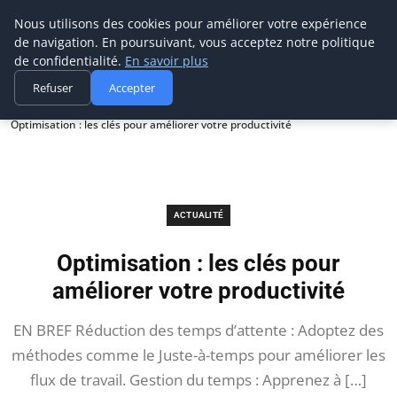
Prospection Pro
Nous utilisons des cookies pour améliorer votre expérience
de navigation. En poursuivant, vous acceptez notre politique
de confidentialité.
En savoir plus
Refuser
Accepter
Accueil
Actualité
Optimisation : les clés pour améliorer votre productivité
ACTUALITÉ
Optimisation : les clés pour
améliorer votre productivité
EN BREF Réduction des temps d’attente : Adoptez des
méthodes comme le Juste-à-temps pour améliorer les
flux de travail. Gestion du temps : Apprenez à […]