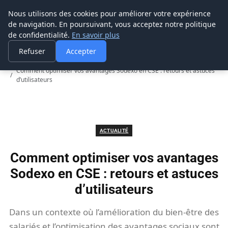
Prospection Pro
Nous utilisons des cookies pour améliorer votre expérience
de navigation. En poursuivant, vous acceptez notre politique
de confidentialité.
En savoir plus
Refuser
Accepter
Accueil
Actualité
Comment optimiser vos avantages Sodexo en CSE : retours et astuces
d’utilisateurs
ACTUALITÉ
Comment optimiser vos avantages
Sodexo en CSE : retours et astuces
d’utilisateurs
Dans un contexte où l’amélioration du bien-être des
salariés et l’optimisation des avantages sociaux sont