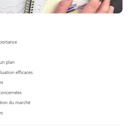
mportance
 un plan
luation efficaces
es
concernées
lution du marché
es